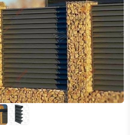
ВЫБОР ПО ХАРАКТЕРИСТИКАМ
Горизонтальные заборы
Высокие заборы
Красивые, дизайнерские заборы
ВЫБОР ПО СПОСОБУ МОНТАЖА
Заборы под ключ
Готовые заборы
Комплекты заборов-лего "сделай сам"
Быстровозводимые заборы