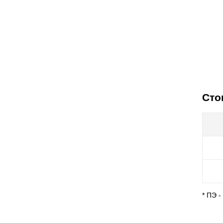
Сто
* ПЭ 