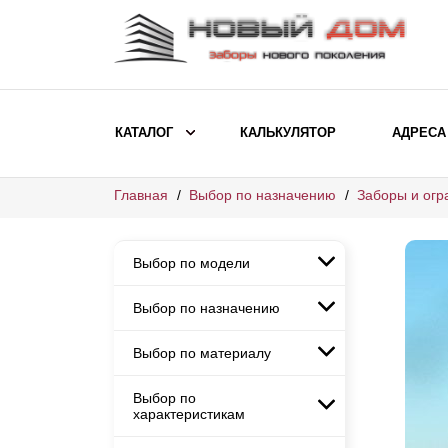
КАТАЛОГ
КАЛЬКУЛЯТОР
АДРЕСА
Главная
Выбор по назначению
Заборы и огр
ВЫБОР ПО МОДЕЛИ
Заборы Ранчо
Выбор по модели
Заборы Хай-тек
Заборы Классика
Выбор по назначению
Заборы Ранчо
Заборы Жалюзи
Заборы Хай-тек
Выбор по материалу
Заборы и ограждения для
Заборы Классика
детских садов
ВЫБОР ПО НАЗНАЧЕНИЮ
Заборы Жалюзи
Выбор по
Заборы с кирпичными столбами
Заборы для дачи
характеристикам
Заборы и ограждения для детских
Заборы из евроштакетника
Элитные заборы для коттеджей
садов