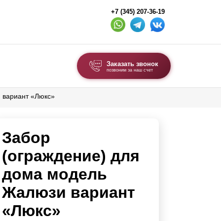
+7 (345) 207-36-19
Заказать звонок
позвоним за наш счет
 вариант «Люкс»
ВЫБОР ПО ТИПУ
Модульные заборы и ограждения
Забор
Комбинированные заборы
Секционные заборы
(ограждение) для
дома модель
ВОРОТА И КАЛИТКИ
Жалюзи вариант
Ворота откатные
«Люкс»
Ворота распашные
Каркасы ворот