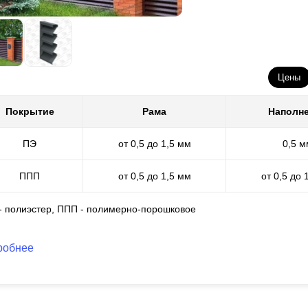
Цены
ли обратить внимание на схему профиля, можно заметить, что глуб
Покрытие
Рама
Наполн
мм, высота будет соответствовать 80 мм, 80 мм и 110 мм. В этом с
чае с заборами варианта “Стандарт”, “
Оптима
” и “Премиум” меняе
ПЭ
от 0,5 до 1,5 мм
0,5 м
офиль. А в случае с вариантом "Люкс" меняется сам профиль и за с
лест.
ППП
от 0,5 до 1,5 мм
от 0,5 до 
 - полиэстер, ППП - полимерно-порошковое
робнее
лест в "Люкс" варианте также влияет на угол обзора. Уникальность
на только верхняя часть здания, или вовсе небо. В таком случае п
посредственной близости к забору, нет возможности увидеть людей 
смотре с внутренней стороны наоборот - видна нижняя часть, то ес