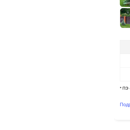
Ес
80 
слу
пр
нах
* ПЭ
Под
Нах
вид
не
про