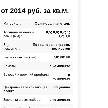
Калитки
от 2014 руб. за кв.м.
Входные группы
Ворота складные гармошка
Материал :
Оцинкованная сталь
Толщина ламели и
0,5; 0,6; 0,7; 1;
ВСЕ ДЛЯ ЗАБОРА
рамы (мм) :
1,2; 1,5
Панели для забора
Вид
Порошковая окраска;
покрытия :
полиэстер
Глубина секции (мм) :
50; 60; 80
Ламели :
в комплекте
Боковой и верхний профили
в
:
комплекте
Центральная усиливающая
опционно
планка :
Заклепки в цвет забора :
в комплекте