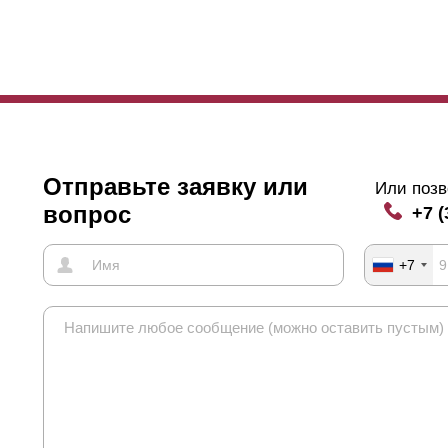
ошел к забору. В то время им не будет видно внутреннего простран
Отправьте заявку или
Или позв
вопрос
+7 (
+7