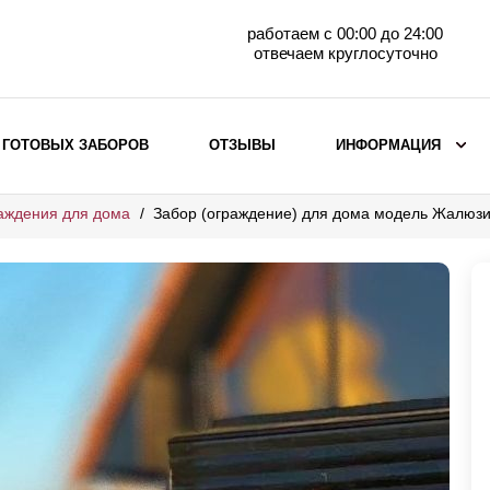
работаем с 00:00 до 24:00
отвечаем круглосуточно
 ГОТОВЫХ ЗАБОРОВ
ОТЗЫВЫ
ИНФОРМАЦИЯ
аждения для дома
Забор (ограждение) для дома модель Жалюзи
ВЫБОР ПО МАТЕРИАЛУ
Заборы с кирпичными столбами
Заборы из евроштакетника
горизонтального
Металлические заборы для дачи
Забор жалюзи с кирпичными столбами
Металлические заборы
Металлические ограждения