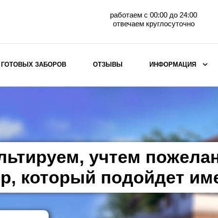
работаем с 00:00 до 24:00
отвечаем круглосуточно
 ГОТОВЫХ ЗАБОРОВ
ОТЗЫВЫ
ИНФОРМАЦИЯ
ВЫБОР ПО МАТЕРИАЛУ
Заборы с кирпичными столбами
Заборы из евроштакетника
горизонтального
льтируем, учтем пожела
Металлические заборы для дачи
Забор жалюзи с кирпичными столбами
р, который подойдет им
Металлические заборы
Металлические ограждения