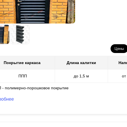
Цены
Покрытие каркаса
Длина калитки
Нап
ППП
до 1,5 м
от
П - полимерно-порошковое покрытие
робнее