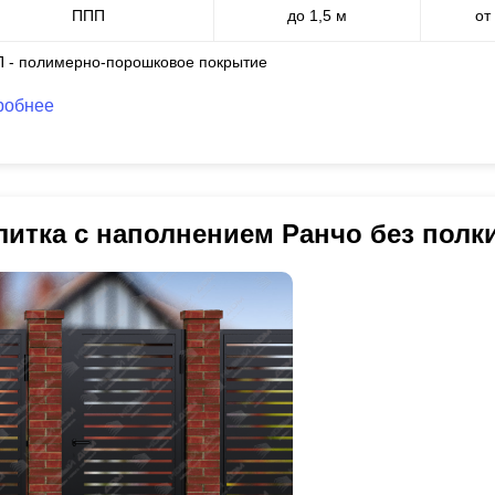
ППП
до 1,5 м
от
П - полимерно-порошковое покрытие
робнее
литка с наполнением Ранчо без полк