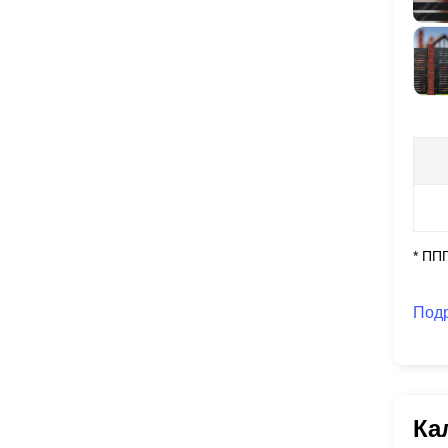
* ПП
Под
Ка