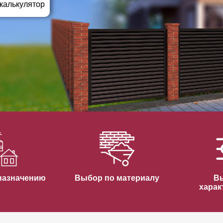
ВЫБОР ПО ХАРАКТЕРИСТИКАМ
 калькулятор
Горизонтальные заборы
Высокие заборы
Красивые, дизайнерские заборы
ВЫБОР ПО СПОСОБУ МОНТАЖА
Заборы под ключ
Готовые заборы
Комплекты заборов-лего "сделай сам"
Быстровозводимые заборы
назначению
Выбор по материалу
В
харак