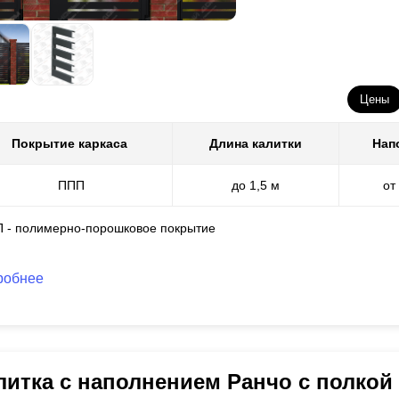
Цены
Покрытие каркаса
Длина калитки
Нап
ППП
до 1,5 м
от
П - полимерно-порошковое покрытие
робнее
литка с наполнением Ранчо с полкой