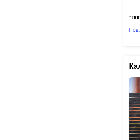
* ПП
Под
Ка