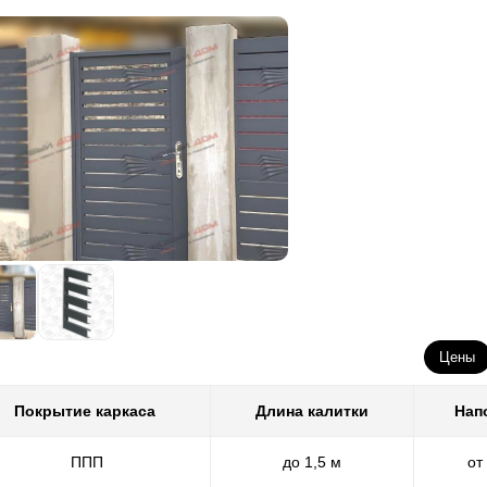
Цены
Покрытие каркаса
Длина калитки
Нап
ППП
до 1,5 м
от