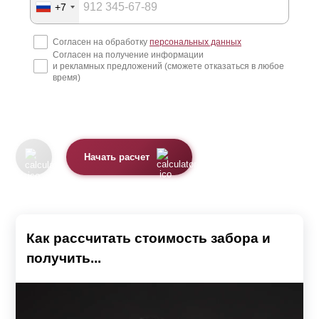
+7
обеспечить проветриваемость и попадание солнечных
лучей на участок с целью сохранения естественного
Согласен на обработку
персональных данных
Согласен на получение информации
микроклимата. Заборы с достаточной
и рекламных предложений (сможете отказаться в любое
светопрозрачностью можно поставить не только по
время)
фасаду участка, но и между соседями. Это создаст
единый стиль оформления участка по всему периметру
и обеспечит оптимальную циркуляцию потоков воздуха
Начать расчет
и солнечного света. Представленные в каталоге модели
отличаются по конструкции и функционалу, обеспечивая
решение разносторонних задач.
Как рассчитать стоимость забора и
Заборы-жалюзи
получить...
Модели: Забор «Стандарт», Забор «Оптима», Забор
«Премиум», Забор «Люкс» и Забор «Модерн»