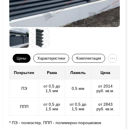
Цены
Характеристики
Комплектация
Покрытие
Рама
Ламель
Цена
от 0,5 до
от 2014
ПЭ
0,5 мм
1,5 мм
руб. кв.м.
от 0,5 до
от 0,5 до
от 2843
ППП
1,5 мм
1,5 мм
руб. кв.м.
* ПЭ - полиэстер, ППП - полимерно-порошковое