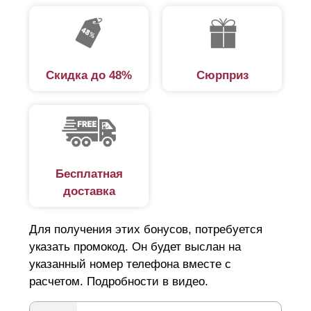
долговечностью, а в сравнении с заборами из
профнастила или сетки-рабицы придают участку более
эстетичный вид. Установка забора не требует
привлечения наемных специалистов и строительства
Скидка до 48%
Сюрприз
дополнительных конструкций. Декоративные панели
предназначены для самостоятельной сборки и
монтируются на любые столбы.
Панельные заборы для дачи
Бесплатная
доставка
Выбирая забор на дачу, следует обратить внимание на
ряд ключевых факторов. Основная функция забора —
Для получения этих бонусов, потребуется
защита от нежелательных посетителей, в том числе и
указать промокод. Он будет выслан на
животных, которые из любопытства могут испортить
указанный номер телефона вместе с
расчетом. Подробности в видео.
цветочную клумбу и зеленые насаждения. При этом
сплошной забор не выход, поскольку требуется