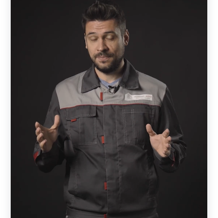
изготовлены в виде жалюзи. Визуально изделия
выглядят как сплошные, но обладают достаточной
проветриваемостью и отлично пропускают солнечные
лучи. Конструкция выполнена таким образом, что
снаружи участок практически не видно — прохожие
смогут увидеть лишь элементы кровли. При этом с
внешней стороны отлично просматривается улица и
всегда можно увидеть, кто пришел в гости, не открывая
калитки или ворот.
В основе конструкции — металлическая рама,
состоящая из горизонтальных и вертикальных
профилей. Пространство между профилями заполняют
ламели — горизонтальные металлические планки,
изготовленные в форме английской буквы Z. Ламели
могут быть расположены вплотную друг к другу или с