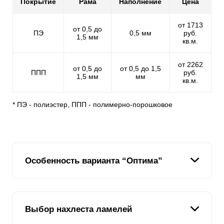
Покрытие
Рама
Наполнение
Цена
от 1713
от 0,5 до
ПЭ
0,5 мм
руб.
1,5 мм
кв.м.
от 2262
от 0,5 до
от 0,5 до 1,5
ППП
руб.
1,5 мм
мм
кв.м.
* ПЭ - полиэстер, ППП - полимерно-порошковое
Особенность варианта “Оптима”
Ламель в заборе “Оптима” имеет форму английской
Выбор нахлеста ламелей
буквы “Z”. Это хорошо видно на рисунке. В нашей