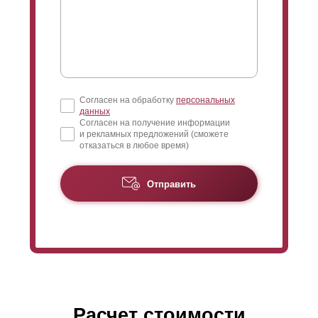
миллиметров.
“Оптима” прекрасно подходит для заграждения
абсолютно любых объектов: загородных участков,
домов, веранд, беседок, мест для семейного и
активного отдыха, сада и ограждения балкона. Так
Согласен на обработку
персональных
же широко используется данная модель для
данных
заграждения предприятий и частных паркингов, так
Согласен на получение информации
и рекламных предложений (сможете
как высота ламели прекрасно смотрится в заборах
отказаться в любое время)
любой высоты, как в низких, так и в высоких.
Отправить
За счет уменьшенной высоты ламели в “Оптима”
будет требоваться большее количество ламелей, чем
для варианта “Стандарт” на одинаковую высоту
забора. Это незначительно повышает цену “Оптима”
(из-за большего расхода стали). Для более
подробного расчета и сравнения можно
воспользоваться калькулятором.
Расчет стоимости