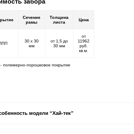
имость забора
Сечение
Толщина
крытие
Цена
рамы
листа
от
30 х 30
от 1,5 до
11962
ППП
мм
30 мм
руб.
кв.м.
 - полимерно-порошковое покрытие
собенность модели “Хай-тек”