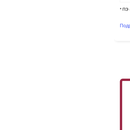
* ПЭ
Под