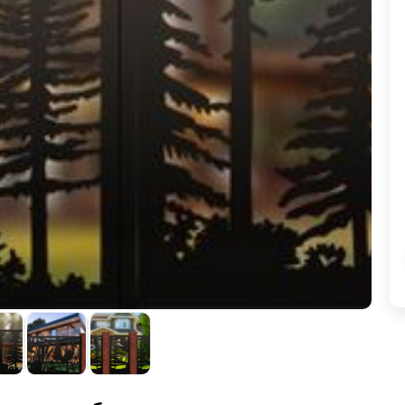
ВЫБОР ПО ХАРАКТЕРИСТИКАМ
Горизонтальные заборы
Высокие заборы
Красивые, дизайнерские заборы
ВЫБОР ПО СПОСОБУ МОНТАЖА
Заборы под ключ
Готовые заборы
Комплекты заборов-лего "сделай сам"
Быстровозводимые заборы