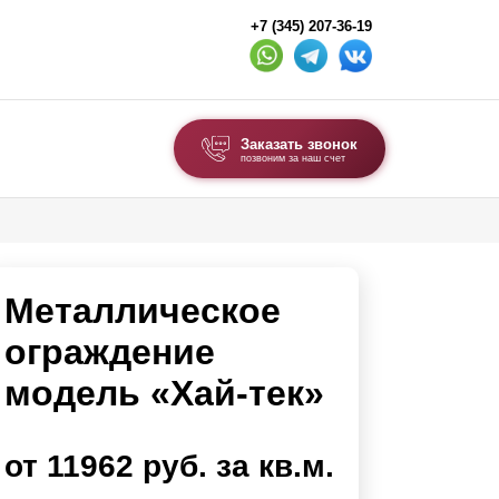
+7 (345) 207-36-19
Заказать звонок
позвоним за наш счет
ВЫБОР ПО ТИПУ
Модульные заборы и ограждения
Металлическое
Комбинированные заборы
Секционные заборы
ограждение
модель «Хай-тек»
ВОРОТА И КАЛИТКИ
Ворота откатные
от 11962 руб. за кв.м.
Ворота распашные
Каркасы ворот