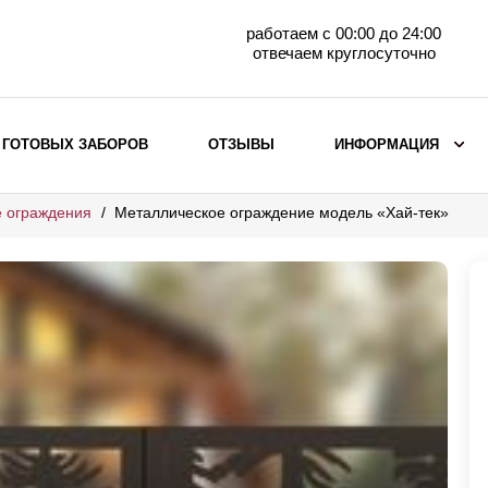
работаем с 00:00 до 24:00
отвечаем круглосуточно
 ГОТОВЫХ ЗАБОРОВ
ОТЗЫВЫ
ИНФОРМАЦИЯ
 ограждения
Металлическое ограждение модель «Хай-тек»
ВЫБОР ПО МАТЕРИАЛУ
Заборы с кирпичными столбами
Заборы из евроштакетника
горизонтального
Металлические заборы для дачи
Забор жалюзи с кирпичными столбами
Металлические заборы
Металлические ограждения