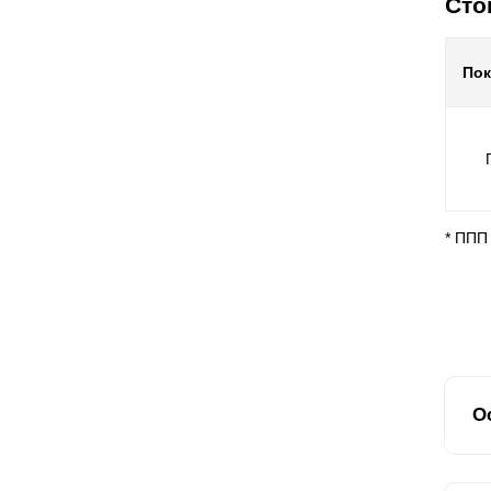
Сто
По
* ППП
О