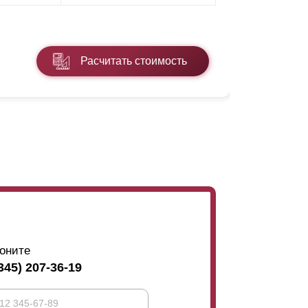
* ПЭ - поли
Расчитать стоимость
Подробнее
оните
345) 207-36-19