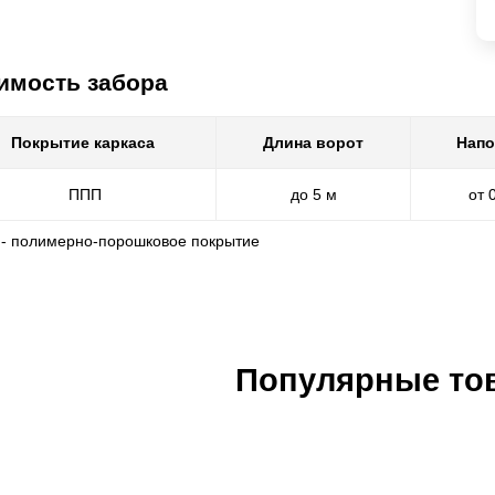
имость забора
Покрытие каркаса
Длина ворот
Напо
ППП
до 5 м
от 
 - полимерно-порошковое покрытие
Популярные то