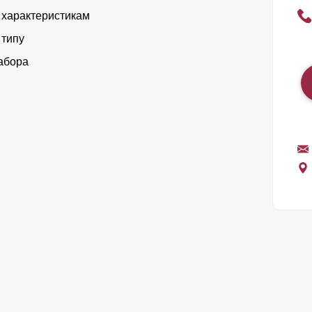
 характеристикам
 типу
абора