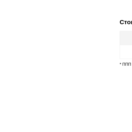
Сто
* ППП