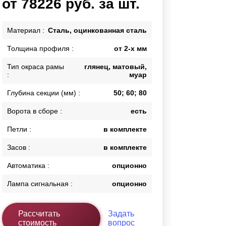
от 78226 руб. за шт.
Калитки
Входные группы
Материал :
Сталь, оцинкованная сталь
Ворота складные гармошка
Толщина профиля :
от 2-х мм
Тип окраса рамы
глянец, матовый,
ВСЕ ДЛЯ ЗАБОРА
:
муар
Панели для забора
Глубина секции (мм) :
50; 60; 80
Ворота в сборе :
есть
Петли :
в комплекте
Засов :
в комплекте
Автоматика :
опционно
Лампа сигнальная :
опционно
Рассчитать
Задать
стоимость
вопрос