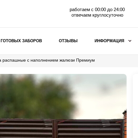
работаем с 00:00 до 24:00
отвечаем круглосуточно
 ГОТОВЫХ ЗАБОРОВ
ОТЗЫВЫ
ИНФОРМАЦИЯ
а распашные с наполнением жалюзи Премиум
ВЫБОР ПО МАТЕРИАЛУ
Заборы с кирпичными столбами
Заборы из евроштакетника
горизонтального
Металлические заборы для дачи
Забор жалюзи с кирпичными столбами
Металлические заборы
Металлические ограждения