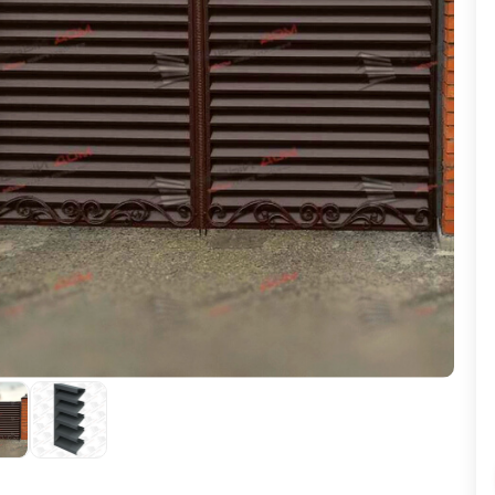
ВЫБОР ПО ХАРАКТЕРИСТИКАМ
Горизонтальные заборы
Высокие заборы
Красивые, дизайнерские заборы
ВЫБОР ПО СПОСОБУ МОНТАЖА
Заборы под ключ
Готовые заборы
Комплекты заборов-лего "сделай сам"
Быстровозводимые заборы