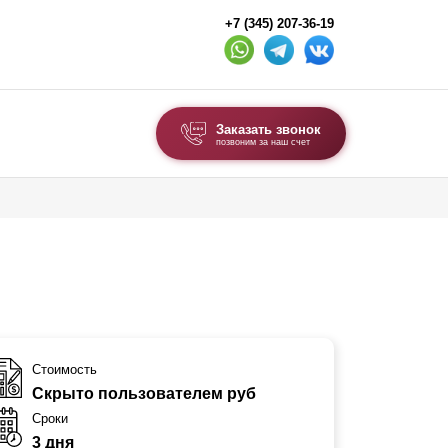
+7 (345) 207-36-19
Заказать звонок
позвоним за наш счет
ВЫБОР ПО ТИПУ
Модульные заборы и ограждения
Комбинированные заборы
Секционные заборы
ВОРОТА И КАЛИТКИ
Стоимость
Скрыто пользователем руб
Ворота откатные
Сроки
Ворота распашные
3 дня
Каркасы ворот