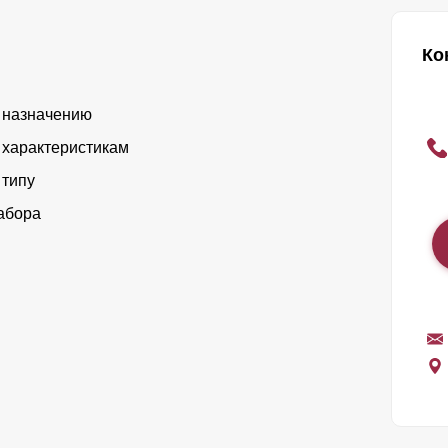
Ко
 назначению
 характеристикам
 типу
абора