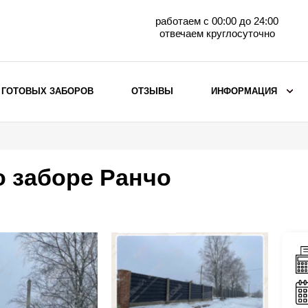
работаем с 00:00 до 24:00
отвечаем круглосуточно
 ГОТОВЫХ ЗАБОРОВ
ОТЗЫВЫ
ИНФОРМАЦИЯ
ВЫБОР ПО МАТЕРИАЛУ
Заборы с кирпичными столбами
о заборе Ранчо
Заборы из евроштакетника
горизонтального
Металлические заборы для дачи
Забор жалюзи с кирпичными столбами
Металлические заборы
Металлические ограждения