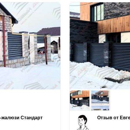
е-жалюзи Стандарт
Отзыв от Евг