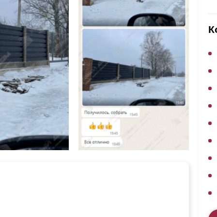
ВЫБОР ПО ХАРАКТЕРИСТИКАМ
Горизонтальные заборы
К
Высокие заборы
Красивые, дизайнерские заборы
ВЫБОР ПО СПОСОБУ МОНТАЖА
Заборы под ключ
Готовые заборы
Комплекты заборов-лего "сделай сам"
Быстровозводимые заборы