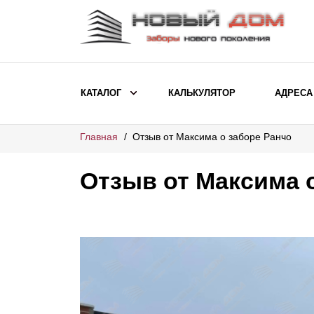
КАТАЛОГ
КАЛЬКУЛЯТОР
АДРЕСА
Главная
Отзыв от Максима о заборе Ранчо
ВЫБОР ПО МОДЕЛИ
Заборы Ранчо
Отзыв от Максима 
Заборы Хай-тек
Заборы Классика
Заборы Жалюзи
ВЫБОР ПО НАЗНАЧЕНИЮ
Заборы и ограждения для детских
садов