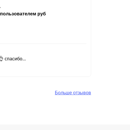
ь
 пользователем руб
 спасибо...
Добрый день
Читать вес
Больше отзывов