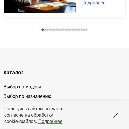
Подробнее
Каталог
Выбор по модели
Выбор по назначению
Выбор по материалу
Пользуясь сайтом вы даете
согласие на обработку
Выбор по характеристикам
cookie-файлов
.
Подробнее
Выбор по способу монтажа